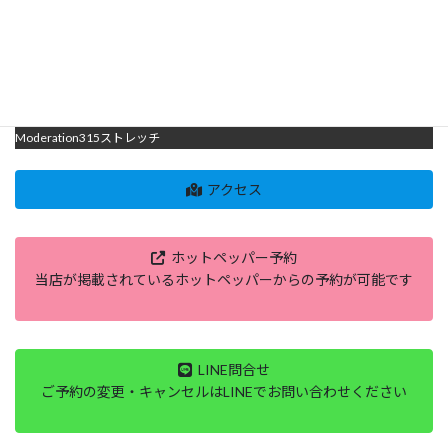
Moderation315のストレッチは
柔軟性・可動域UP、姿勢改善集中力UP、疲労回復、肩くびこり解消、腰痛改
善、むくみ脚疲れ解消、ボディメイク、子供の姿勢・柔軟性UP、運動前後の
ケア・メンテナンス、小中高校生・３０代～６０代の方に大人気の
Moderation315ストレッチ
アクセス
ホットペッパー予約
当店が掲載されているホットペッパーからの予約が可能です
LINE問合せ
ご予約の変更・キャンセルはLINEでお問い合わせください