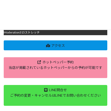
Moderation315のストレッチは
柔軟性・可動域UP、姿勢改善集中力UP、疲労回復、肩くびこり解消、腰痛改
善、むくみ脚疲れ解消、ボディメイク、子供の姿勢・柔軟性UP、運動前後の
ケア・メンテナンス、小中高校生・３０代～６０代の方に大人気の
Moderation315ストレッチ
アクセス
ホットペッパー予約
当店が掲載されているホットペッパーからの予約が可能です
LINE問合せ
ご予約の変更・キャンセルはLINEでお問い合わせください