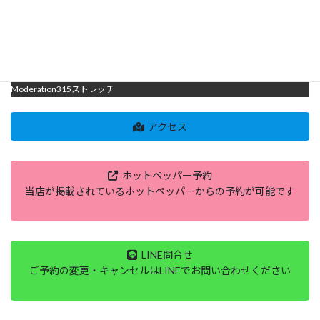
Moderation315のストレッチは
柔軟性・可動域UP、姿勢改善集中力UP、疲労回復、肩くびこり解消、腰痛改
善、むくみ脚疲れ解消、ボディメイク、子供の姿勢・柔軟性UP、運動前後の
ケア・メンテナンス、小中高校生・３０代～６０代の方に大人気の
Moderation315ストレッチ
アクセス
ホットペッパー予約
当店が掲載されているホットペッパーからの予約が可能です
LINE問合せ
ご予約の変更・キャンセルはLINEでお問い合わせください